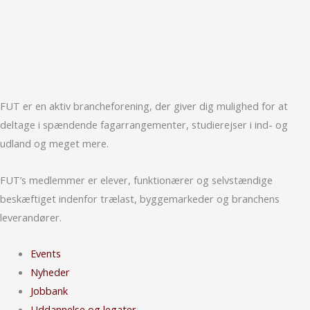
FUT er en aktiv branche­forening, der giver dig mulighed for at
deltage i spændende fag­arrangementer, studierejser i ind- og
udland og meget mere.
FUT’s medlemmer er elever, funktionærer og selvstændige
beskæftiget indenfor trælast, bygge­markeder og bran­chens
leverandører.
Events
Nyheder
Jobbank
Uddannelse og legater