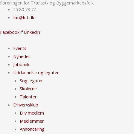
Foreningen for Trælast- og Byggemarkedsfolk
Gå
45 80 78 77
til
fut@fut.dk
indholdet
Facebook-f
Linkedin
Events
Nyheder
Jobbank
Uddannelse og legater
Søg legater
Skolerne
Talenter
Erhvervsklub
Bliv medlem
Medlemmer
Annoncering