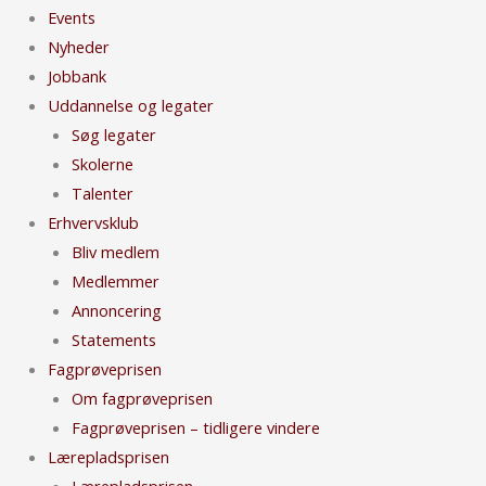
Events
Nyheder
Jobbank
Uddannelse og legater
Søg legater
Skolerne
Talenter
Erhvervsklub
Bliv medlem
Medlemmer
Annoncering
Statements
Fagprøveprisen
Om fagprøveprisen
Fagprøveprisen – tidligere vindere
Lærepladsprisen
Lærepladsprisen