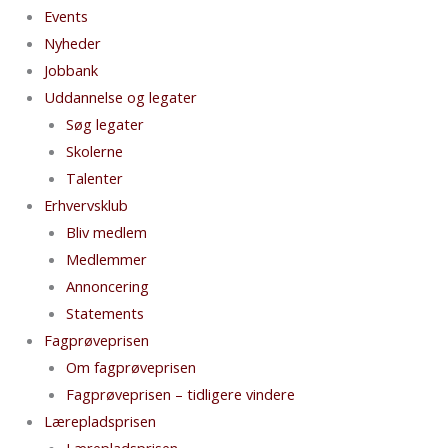
Events
Nyheder
Jobbank
Uddannelse og legater
Søg legater
Skolerne
Talenter
Erhvervsklub
Bliv medlem
Medlemmer
Annoncering
Statements
Fagprøveprisen
Om fagprøveprisen
Fagprøveprisen – tidligere vindere
Lærepladsprisen
Lærepladsprisen