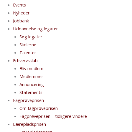
Events
Nyheder
Jobbank
Uddannelse og legater
Søg legater
Skolerne
Talenter
Erhvervsklub
Bliv medlem
Medlemmer
Annoncering
Statements
Fagprøveprisen
Om fagprøveprisen
Fagprøveprisen – tidligere vindere
Lærepladsprisen
Lærepladsprisen