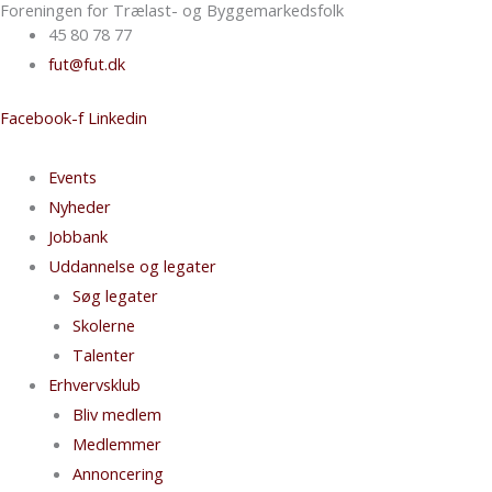
Foreningen for Trælast- og Byggemarkedsfolk
Gå
Nyhedsarkiv
45 80 78 77
til
fut@fut.dk
indholdet
Facebook-f
Linkedin
Events
Nyheder
Jobbank
Uddannelse og legater
Søg legater
Skolerne
Talenter
Erhvervsklub
Bliv medlem
Medlemmer
Annoncering