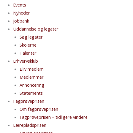
Events
Nyheder
Jobbank
Uddannelse og legater
Søg legater
Skolerne
Talenter
Erhvervsklub
Bliv medlem
Medlemmer
Annoncering
Statements
Fagprøveprisen
Om fagprøveprisen
Fagprøveprisen – tidligere vindere
Lærepladsprisen
Lærepladsprisen