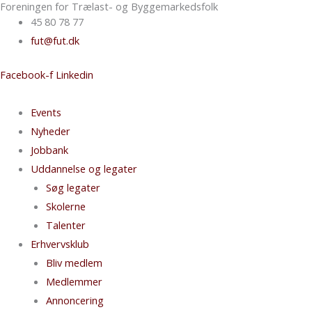
Foreningen for Trælast- og Byggemarkedsfolk
Gå
Nyhedsarkiv
45 80 78 77
til
fut@fut.dk
indholdet
Facebook-f
Linkedin
Events
Nyheder
Jobbank
Uddannelse og legater
Søg legater
Skolerne
Talenter
Erhvervsklub
Bliv medlem
Medlemmer
Annoncering