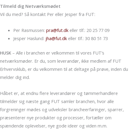
Tilmeld dig Netværksmødet
Vil du med? Så kontakt Per eller Jesper fra FUT:
Per Rasmussen:
pra@fut.dk
eller tlf.: 20 25 77 09
Jesper Haslund:
jha@fut.dk
eller tlf.: 30 80 51 73
HUSK
– Alle i branchen er velkommen til vores FUT’s
netværksmøder. Er du, som leverandør, ikke medlem af FUT
Erhvervsklub, er du velkommen til at deltage på prøve, inden du
melder dig ind.
Håbet er, at endnu flere leverandører og tømmerhandlere
tilmelder sig næste gang FUT samler branchen, hvor alle
forgreninger mødes og udveksler brancheerfaringer, sparrer,
præsenterer nye produkter og processer, fortæller om
spændende oplevelser, nye gode ideer og viden m.m.