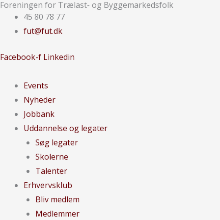
Foreningen for Trælast- og Byggemarkedsfolk
Gå
Arkiver
45 80 78 77
til
fut@fut.dk
indholdet
Facebook-f
Linkedin
Events
Nyheder
Jobbank
Uddannelse og legater
Søg legater
Skolerne
Talenter
Erhvervsklub
Bliv medlem
Medlemmer