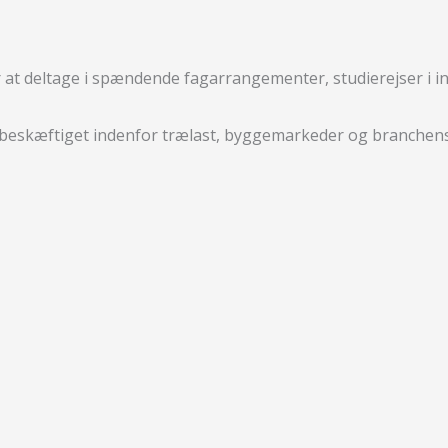
r at deltage i spændende fag­arrangementer, studierejser i 
eskæftiget indenfor trælast, bygge­markeder og bran­chens