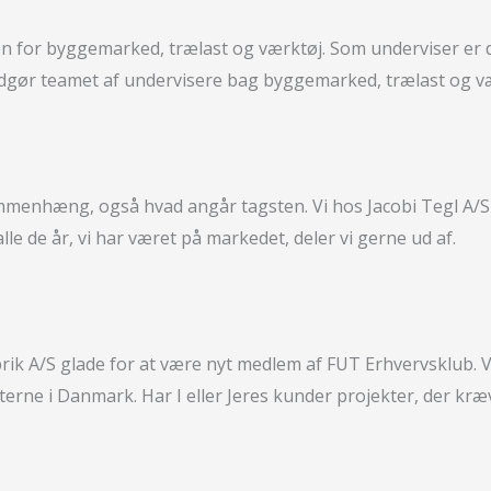
en for byggemarked, trælast og værktøj. Som underviser er de
dgør teamet af undervisere bag byggemarked, trælast og værk
 sammenhæng, også hvad angår tagsten. Vi hos Jacobi Tegl A/S
le de år, vi har været på markedet, deler vi gerne ud af.
abrik A/S glade for at være nyt medlem af FUT Erhvervsklub. V
rne i Danmark. Har I eller Jeres kunder projekter, der kr