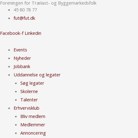
Foreningen for Trælast- og Byggemarkedsfolk
Gå
45 80 78 77
til
fut@fut.dk
indholdet
Facebook-f
Linkedin
Events
Nyheder
Jobbank
Uddannelse og legater
Søg legater
Skolerne
Talenter
Erhvervsklub
Bliv medlem
Medlemmer
Annoncering