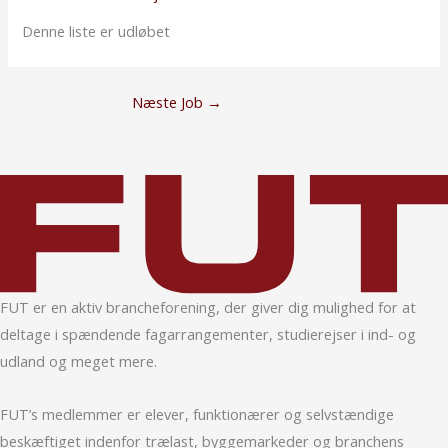
Denne liste er udløbet
Næste Job
→
FUT er en aktiv branche­forening, der giver dig mulighed for at
deltage i spændende fag­arrangementer, studierejser i ind- og
udland og meget mere.
FUT’s medlemmer er elever, funktionærer og selvstændige
beskæftiget indenfor trælast, bygge­markeder og bran­chens