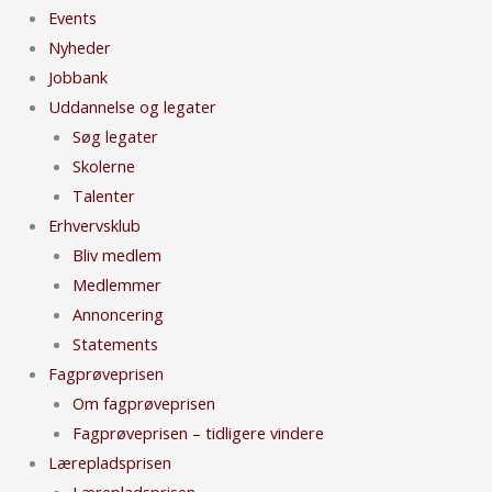
Events
Nyheder
Jobbank
Uddannelse og legater
Søg legater
Skolerne
Talenter
Erhvervsklub
Bliv medlem
Medlemmer
Annoncering
Statements
Fagprøveprisen
Om fagprøveprisen
Fagprøveprisen – tidligere vindere
Lærepladsprisen
Lærepladsprisen